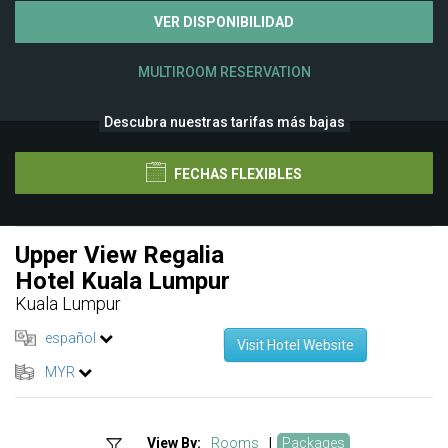
VER DISPONIBILIDAD
MULTIROOM RESERVATION
Descubra nuestras tarifas más bajas
FECHAS FLEXIBLES
Upper View Regalia
Hotel Kuala Lumpur
Kuala Lumpur
español
Visit Hotel Website
MYR
View By:
Rooms
|
Packages