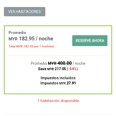
VER HABITACIONES
Promedio
182.95 / noche
MYR
RESERVE AHORA
Total MYR
182.95
por 1 noche(s)
400.00
MYR
Promedio
/ noche
Save
217.05
(-54%)
MYR
Impuestos incluidos
Impuestos
27.91
MYR
1 habitación disponible