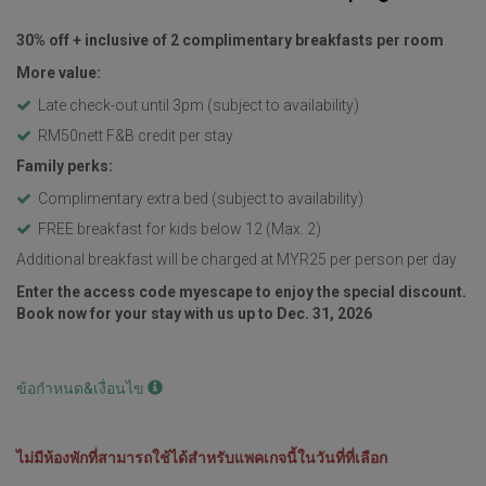
30% off + inclusive of 2 complimentary breakfasts per room
More value:
Late check-out until 3pm (subject to availability)
RM50nett F&B credit per stay
Family perks:
Complimentary extra bed (subject to availability)
FREE breakfast for kids below 12 (Max. 2)
Additional breakfast will be charged at MYR25 per person per day
Enter the access code myescape to enjoy the special discount.
Book now for your stay with us up to Dec. 31, 2026
ข้อกำหนด&เงื่อนไข
ไม่มีห้องพักที่สามารถใช้ได้สำหรับแพคเกจนี้ในวันที่ที่เลือก