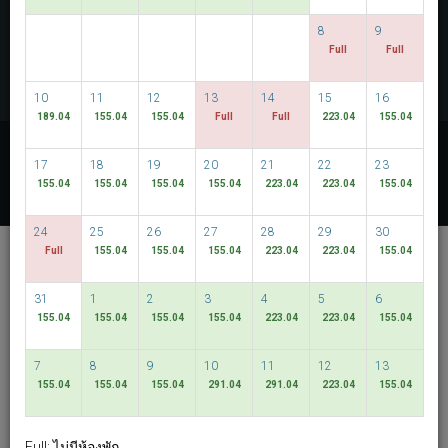
ตรวจสอบห้องว่าง
8
9
Full
Full
MULTIROOM RESERVATION
10
11
12
13
14
15
16
189.04
155.04
155.04
Full
Full
223.04
155.04
ค้นพบราคาที่ต่ำที่สุดของเรา
17
18
19
20
21
22
23
วันที่มีความยืดหยุ่น
155.04
155.04
155.04
155.04
223.04
223.04
155.04
24
25
26
27
28
29
30
Upper View Regalia
Full
155.04
155.04
155.04
223.04
223.04
155.04
Hotel Kuala Lumpur
31
1
2
3
4
5
6
Kuala Lumpur
155.04
155.04
155.04
155.04
223.04
223.04
155.04
ภาษาไทย
Visit Hotel Website
7
8
9
10
11
12
13
MYR
155.04
155.04
155.04
291.04
291.04
223.04
155.04
View By:
Rooms
|
Packages
Full: ไม่มีห้องพัก