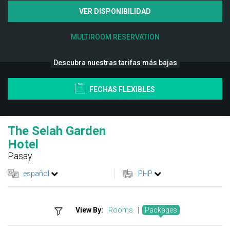
VER DISPONIBILIDAD
MULTIROOM RESERVATION
Descubra nuestras tarifas más bajas
FECHAS FLEXIBLES
The Selah Garden
Hotel
Pasay
español
PHP
View By:
Rooms
|
Packages