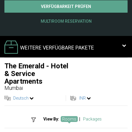
VERFÜGBARKEIT PRÜFEN
MULTIROOM RESERVATION
WEITERE VERFÜGBARE PAKETE
The Emerald - Hotel
& Service
Apartments
Mumbai
Deutsch
INR
View By:
Rooms
|
Packages