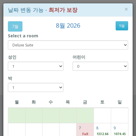
×
날짜 변동 가능 -
최저가 보장
8월 2026
9월
7월
Select a room
+853-28718 718
성인
어린이
위치 지도
Book Direct to enjoy exclusive prices!
박
Rio Hotel
월
화
수
목
금
토
일
체크인 날짜
7
8
9
체크아웃 날짜
Full
1332.66
1074.45