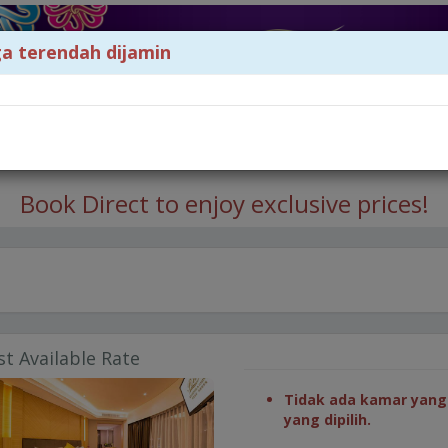
a terendah dijamin
Book Direct to enjoy exclusive prices!
st Available Rate
Tidak ada kamar yang 
yang dipilih.