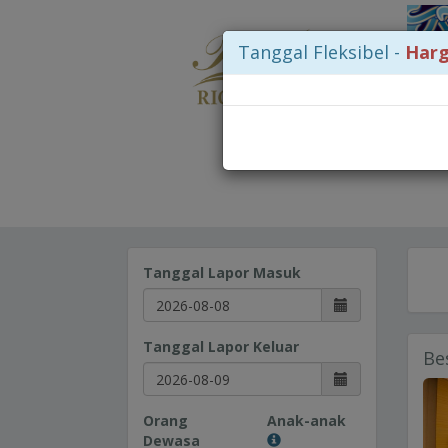
Tanggal Fleksibel -
Harg
Tanggal Lapor Masuk
Tanggal Lapor Keluar
Be
Orang
Anak-anak
Dewasa