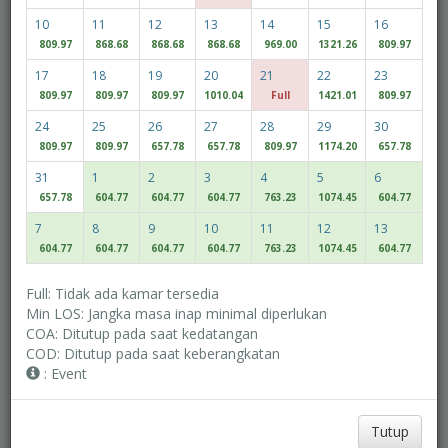
10
11
12
13
14
15
16
809.97
868.68
868.68
868.68
969.00
1321.26
809.97
Orang Dewasa
Anak-anak
17
18
19
20
21
22
23
809.97
809.97
809.97
1010.04
Full
1421.01
809.97
24
25
26
27
28
29
30
Access/Discount Code
809.97
809.97
657.78
657.78
809.97
1174.20
657.78
31
1
2
3
4
5
6
657.78
604.77
604.77
604.77
763.23
1074.45
604.77
Periksa Ketersediaan
7
8
9
10
11
12
13
604.77
604.77
604.77
604.77
763.23
1074.45
604.77
MULTIROOM RESERVATION
Full: Tidak ada kamar tersedia
Min LOS: Jangka masa inap minimal diperlukan
COA: Ditutup pada saat kedatangan
Temukan harga terendah kami
COD: Ditutup pada saat keberangkatan
Tanggal Fleksibel
: Event
Tutup