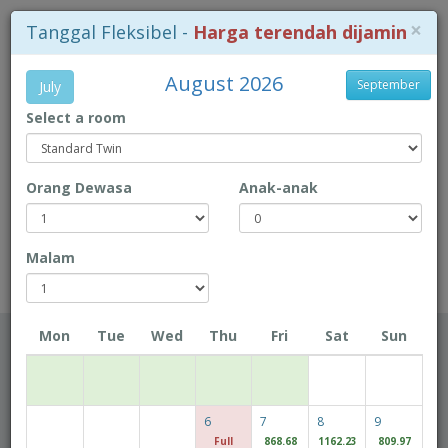
×
Tanggal Fleksibel -
Harga terendah dijamin
August 2026
September
July
Select a room
+853-28718 718
Orang Dewasa
Anak-anak
Peta Lokasi
Book Direct to enjoy exclusive prices!
Malam
Rio Hotel
Mon
Tue
Wed
Thu
Fri
Sat
Sun
Tanggal Lapor Masuk
6
7
8
9
Tanggal Lapor Keluar
Full
868.68
1162.23
809.97