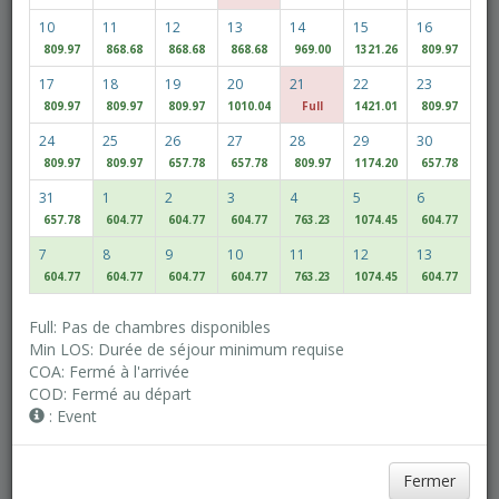
10
11
12
13
14
15
16
809.97
868.68
868.68
868.68
969.00
1321.26
809.97
Adultes(s)
Enfants
17
18
19
20
21
22
23
809.97
809.97
809.97
1010.04
Full
1421.01
809.97
24
25
26
27
28
29
30
Access/Discount Code
809.97
809.97
657.78
657.78
809.97
1174.20
657.78
31
1
2
3
4
5
6
657.78
604.77
604.77
604.77
763.23
1074.45
604.77
Voir les disponibilités
7
8
9
10
11
12
13
604.77
604.77
604.77
604.77
763.23
1074.45
604.77
MULTIROOM RESERVATION
Full: Pas de chambres disponibles
Min LOS: Durée de séjour minimum requise
COA: Fermé à l'arrivée
Découvrez nos tarifs les plus bas
COD: Fermé au départ
Dates flexibles
: Event
Fermer