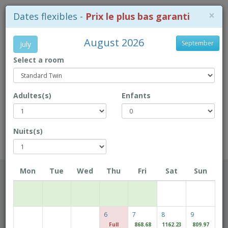
×
Dates flexibles -
Prix le plus bas garanti
August 2026
September
July
Select a room
+853-28718 718
Adultes(s)
Enfants
Carte
Book Direct to enjoy exclusive prices!
Nuits(s)
Rio Hotel
Mon
Tue
Wed
Thu
Fri
Sat
Sun
Date d'arrivée
6
7
8
9
Date de départ
Full
868.68
1162.23
809.97