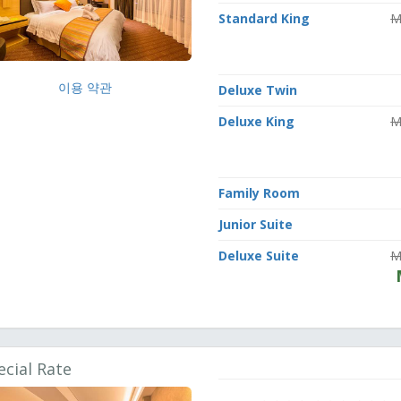
Standard King
M
이용 약관
Deluxe Twin
Deluxe King
M
Family Room
Junior Suite
Deluxe Suite
M
ecial Rate