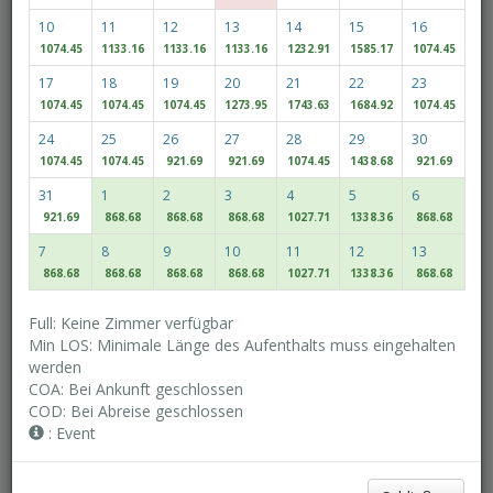
10
11
12
13
14
15
16
1074.45
1133.16
1133.16
1133.16
1232.91
1585.17
1074.45
Erwachsene(r)
Kinder
17
18
19
20
21
22
23
1074.45
1074.45
1074.45
1273.95
1743.63
1684.92
1074.45
24
25
26
27
28
29
30
Access/Discount Code
1074.45
1074.45
921.69
921.69
1074.45
1438.68
921.69
31
1
2
3
4
5
6
921.69
868.68
868.68
868.68
1027.71
1338.36
868.68
Verfügbarkeit prüfen
7
8
9
10
11
12
13
868.68
868.68
868.68
868.68
1027.71
1338.36
868.68
MULTIROOM RESERVATION
Full: Keine Zimmer verfügbar
Min LOS: Minimale Länge des Aufenthalts muss eingehalten
werden
Entdecken Sie unsere besten Preise
COA: Bei Ankunft geschlossen
Flexible Daten
COD: Bei Abreise geschlossen
: Event