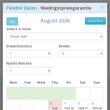
×
Flexible Daten -
Niedrigstpreisgarantie
August 2026
September
July
Select a room
+853-28718 718
Erwachsene(r)
Kinder
Lageplan
Book Direct to enjoy exclusive prices!
Nacht/Nächte
Rio Hotel
Mon
Tue
Wed
Thu
Fri
Sat
Sun
Check-in-Datum
6
7
8
9
Check-out-Datum
Full
1133.16
1426.71
1074.45