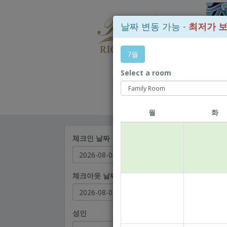
날짜 변동 가능 -
최저가 
7월
Select a room
월
화
체크인 날짜
체크아웃 날짜
Be
성인
어린이