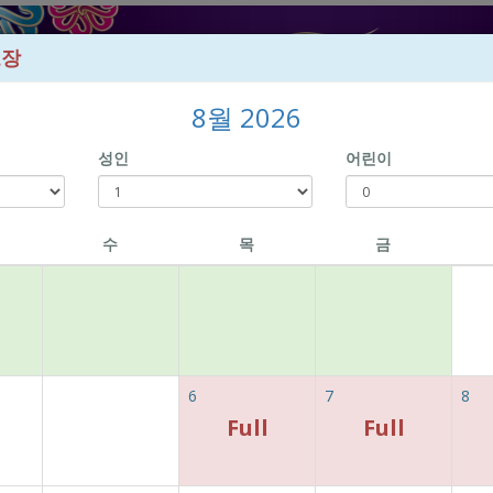
보장
8월 2026
성인
어린이
Book Direct to enjoy exclusive prices!
수
목
금
st Available Rate
6
7
8
Full
Full
지정하신 날짜에 패키지를 