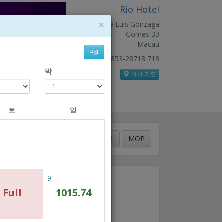
Rio Hotel
×
Rus de Luis Gonzaga
Gomes 33
Macau
9월
+853-28718 718
박
위치 지도
토
일
한국어
MOP
9
Full
1015.74
이용하실 수 있는 객실이 없습니다.