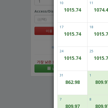
10
11
1015.74
1074.
Access/Discount Code
17
18
이용 가능 여부 확인
1015.74
1015.
Sp
객실 다수 예약
24
25
1015.74
1015.
가장 낮은 요금을 확인해보세요!
날짜 변동 가능
31
1
862.98
809.9
7
8
809.97
809.9