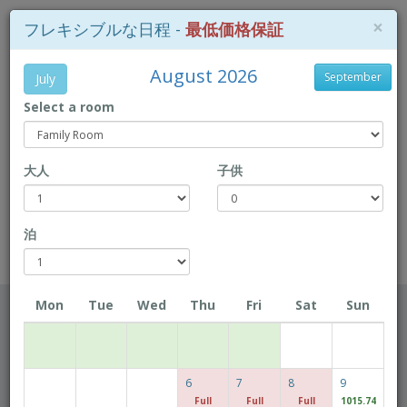
×
フレキシブルな日程 -
最低価格保証
August 2026
September
July
Select a room
+853-28718 718
大人
子供
アクセス
Book Direct to enjoy exclusive prices!
泊
Rio Hotel
Mon
Tue
Wed
Thu
Fri
Sat
Sun
チェックイン日
6
7
8
9
チェックアウト日
Full
Full
Full
1015.74