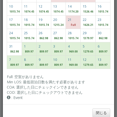
10
11
12
13
14
15
16
1015.74
1074.45
1074.45
1074.45
1174.20
1526.46
1015.74
大人
子供
17
18
19
20
21
22
23
1015.74
1015.74
1015.74
1215.24
Full
1626.21
1015.74
24
25
26
27
28
29
30
Access/Discount Code
1015.74
1015.74
862.98
862.98
1015.74
1379.97
862.98
31
1
2
3
4
5
6
862.98
809.97
809.97
809.97
969.00
1279.65
809.97
空室を探索
7
8
9
10
11
12
13
809.97
809.97
809.97
809.97
969.00
1279.65
809.97
MULTIROOM RESERVATION
Full: 空室がありません
Min LOS: 最低宿泊日数を満たす必要があります
COA: 選択した日にチェックインできません
最低価格を探す
COD: 選択した日にチェックアウトできません
フレキシブルな日程
: Event
閉じる