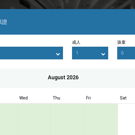
30
Si
保證
成人
孩童
August 2026
ok direct to enjoy the exclusive special r
Wed
Thu
Fri
Sat
nternational Hotel
re
eal of the Day (Non-Refundable)