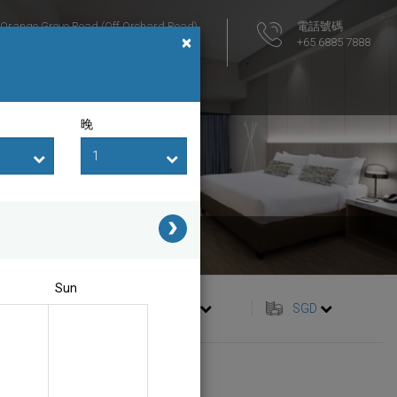
 Orange Grove Road (Off Orchard Road)
電話號碼
×
ngapore 258352
+65 6885 7888
飯店位置圖
晚
ate
Sun
繁體中文
SGD