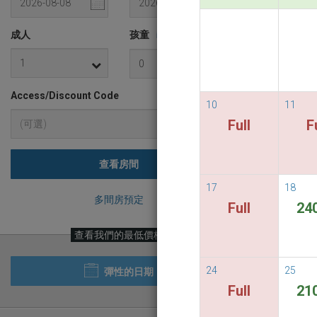
READ M
成人
孩童
i
Access/Discount Code
10
11
Full
F
查看房間
17
18
多間房預定
Full
24
查看我們的最低價格
24
25
彈性的日期
Full
21