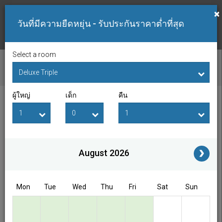
×
วันที่มีความยืดหยุ่น - รับประกันราคาต่ำที่สุด
Select a room
ตรวจสอบห้องว่าง
ผู้ใหญ่
เด็ก
คืน
วันที่เช็คอิน
วันที่เช็คเอาท์
ผู้ใหญ่
เด็ก
i
August 2026
Access/Discount Code
Mon
Tue
Wed
Thu
Fri
Sat
Sun