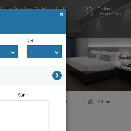
 Orange Grove Road (Off Orchard Road)
Telefono
×
ngapore 258352
+65 6885 7888
Mappa della zona
Notti
ate
Sun
italiano
SGD