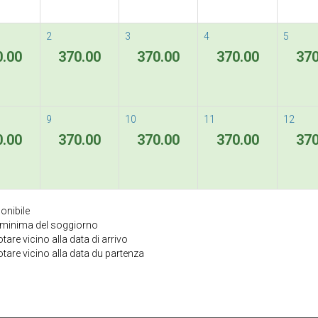
2
3
4
5
0.00
370.00
370.00
370.00
370
9
10
11
12
0.00
370.00
370.00
370.00
370
onibile
a minima del soggiorno
are vicino alla data di arrivo
tare vicino alla data du partenza