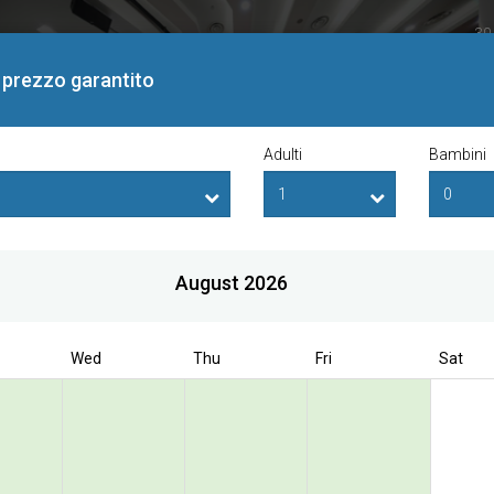
30
Si
or prezzo garantito
Adulti
Bambini
August 2026
ok direct to enjoy the exclusive special r
Wed
Thu
Fri
Sat
nternational Hotel
re
eal of the Day (Non-Refundable)