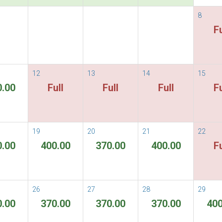
Terms & Temini e Condizioni
ORE
8
Fu
Non ci sono camere disponibili per il p
12
13
14
15
0.00
Full
Full
Full
Fu
19
20
21
22
0.00
400.00
370.00
400.00
Fu
26
27
28
29
0.00
370.00
370.00
370.00
400