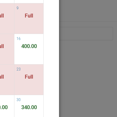
9
ll
Full
eriodo di soggiorno indicato.
16
ll
400.00
23
ll
Full
30
.00
340.00