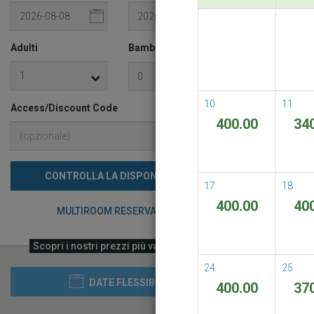
READ M
Adulti
Bambini
i
10
11
Access/Discount Code
400.00
34
CONTROLLA LA DISPONIBILITÀ
17
18
400.00
40
MULTIROOM RESERVATION
Scopri i nostri prezzi più vantaggiosi
24
25
DATE FLESSIBILI
400.00
37