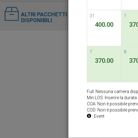
ALTRI PACCHETTI
31
1
DISPONIBILI
400.00
37
7
8
370.00
37
Full: Nessuna camera disp
Min LOS: Inserire la durat
COA: Non è possibile prenot
COD: Non è possibile preno
: Event