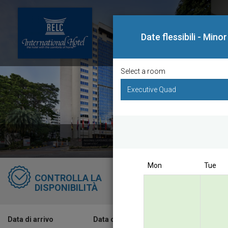
Date flessibili - Min
Select a room
Bo
Mon
Tue
RELC I
CONTROLLA LA
Singapo
DISPONIBILITÀ
Best D
Data di arrivo
Data di partenza