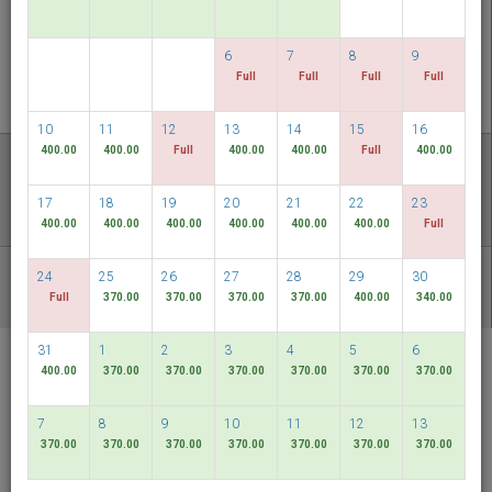
PERIKSA KETERSEDIAAN
6
7
8
9
MULTIROOM RESERVATION
Full
Full
Full
Full
10
11
12
13
14
15
16
Temukan harga terendah kami
400.00
400.00
Full
400.00
400.00
Full
400.00
TANGGAL FLEKSIBEL
17
18
19
20
21
22
23
400.00
400.00
400.00
400.00
400.00
400.00
Full
24
25
26
27
28
29
30
PAKET LAIN
Full
370.00
370.00
370.00
370.00
400.00
340.00
31
1
2
3
4
5
6
RELC International
400.00
370.00
370.00
370.00
370.00
370.00
370.00
Hotel
Singapore
7
8
9
10
11
12
13
370.00
370.00
370.00
370.00
370.00
370.00
370.00
Bahasa Indonesia
SGD