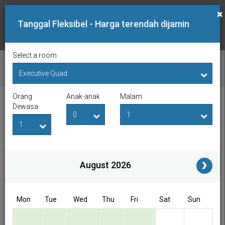
×
Tanggal Fleksibel - Harga terendah dijamin
Select a room
PERIKSA KETERSEDIAAN
Orang
Anak-anak
Malam
Tanggal Lapor Masuk
Tanggal Lapor Keluar
Dewasa
Orang Dewasa
Anak-anak
i
August 2026
Access/Discount Code
Mon
Tue
Wed
Thu
Fri
Sat
Sun