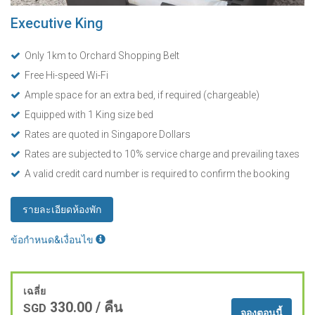
Executive King
Only 1km to Orchard Shopping Belt
Free Hi-speed Wi-Fi
Ample space for an extra bed, if required (chargeable)
Equipped with 1 King size bed
Rates are quoted in Singapore Dollars
Rates are subjected to 10% service charge and prevailing taxes
A valid credit card number is required to confirm the booking
รายละเอียดห้องพัก
ข้อกำหนด&เงื่อนไข
เฉลี่ย
330.00
/ คืน
SGD
จองตอนนี้