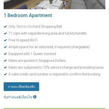
1 Bedroom Apartment
Only 1km to Orchard Shopping Belt
71 sqm with separate living area and full kitchenette
Free Hi-speed Wi-Fi
Ample space for an extra bed, if required (chargeable)
Equipped with 1 Queen size bed
Rates are quoted in Singapore Dollars
Rates are subjected to 10% service charge and prevailing taxes
A valid credit card number is required to confirm the booking
รายละเอียดห้องพัก
ข้อกำหนด&เงื่อนไข