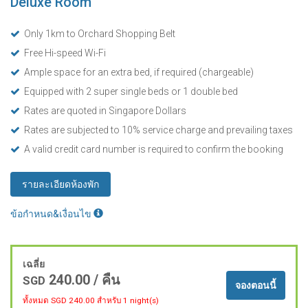
Deluxe Room
Only 1km to Orchard Shopping Belt
Free Hi-speed Wi-Fi
Ample space for an extra bed, if required (chargeable)
Equipped with 2 super single beds or 1 double bed
Rates are quoted in Singapore Dollars
Rates are subjected to 10% service charge and prevailing taxes
A valid credit card number is required to confirm the booking
รายละเอียดห้องพัก
ข้อกำหนด&เงื่อนไข
เฉลี่ย
240.00
/ คืน
SGD
จองตอนนี้
ทั้งหมด SGD
240.00
สำหรับ 1 night(s)