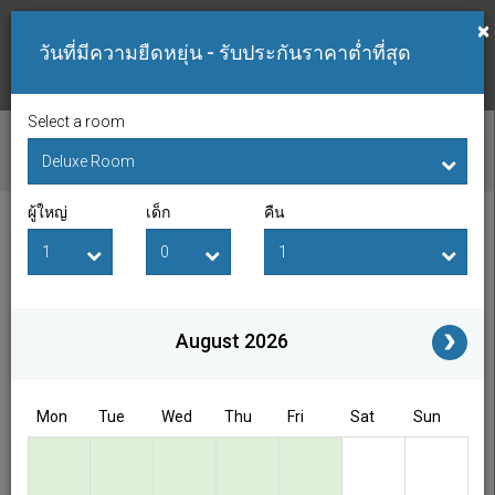
×
วันที่มีความยืดหยุ่น - รับประกันราคาต่ำที่สุด
Select a room
ตรวจสอบห้องว่าง
ผู้ใหญ่
เด็ก
คืน
วันที่เช็คอิน
วันที่เช็คเอาท์
ผู้ใหญ่
เด็ก
i
August 2026
Access/Discount Code
Mon
Tue
Wed
Thu
Fri
Sat
Sun