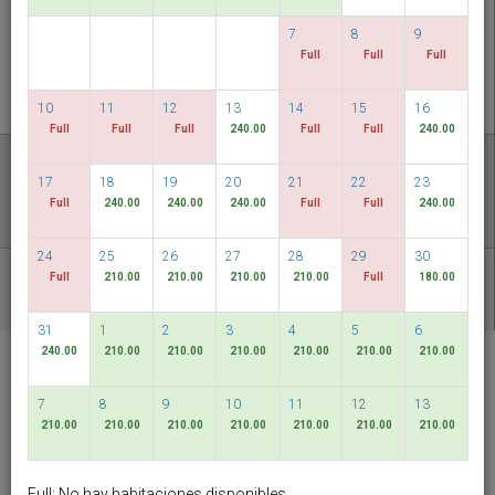
VER DISPONIBILIDAD
7
8
9
Full
Full
Full
MULTIROOM RESERVATION
10
11
12
13
14
15
16
Full
Full
Full
240.00
Full
Full
240.00
Descubra nuestras tarifas más bajas
17
18
19
20
21
22
23
FECHAS FLEXIBLES
Full
240.00
240.00
240.00
Full
Full
240.00
24
25
26
27
28
29
30
Full
210.00
210.00
210.00
210.00
Full
180.00
OTROS PAQUETES DISPONIBLES
31
1
2
3
4
5
6
240.00
210.00
210.00
210.00
210.00
210.00
210.00
RELC International
Hotel
7
8
9
10
11
12
13
Singapore
210.00
210.00
210.00
210.00
210.00
210.00
210.00
español
SGD
Full: No hay habitaciones disponibles