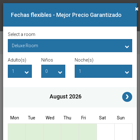
×
Fechas flexibles - Mejor Precio Garantizado
Select a room
VER DISPONIBILIDAD
Adulto(s)
Niños
Noche(s)
Fecha de Entrada
Fecha de Salida
Adulto(s)
Niños
i
August 2026
Access/Discount Code
Mon
Tue
Wed
Thu
Fri
Sat
Sun