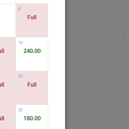
9
Full
nd keine Zimmer verfügbar.
16
ll
240.00
23
ll
Full
30
ll
180.00