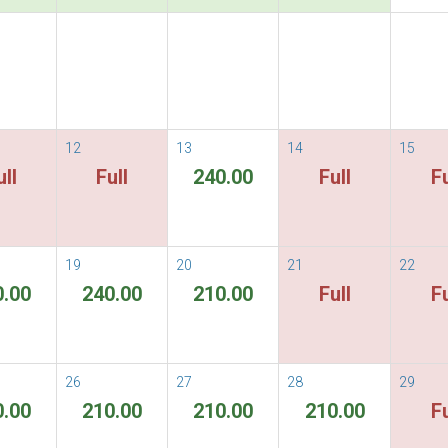
Allgemeine Geschäftsbedingungen
ORE
Im von Ihnen gewählten Zeitraum si
12
13
14
15
ull
Full
240.00
Full
Fu
19
20
21
22
0.00
240.00
210.00
Full
Fu
26
27
28
29
0.00
210.00
210.00
210.00
Fu