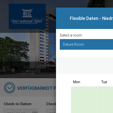
Flexible Daten - Nied
Select a room
Bo
Mon
Tue
RELC I
VERFÜGBARKEIT PRÜFEN
Singapo
Check-in-Datum
Check-out-Datum
Best D