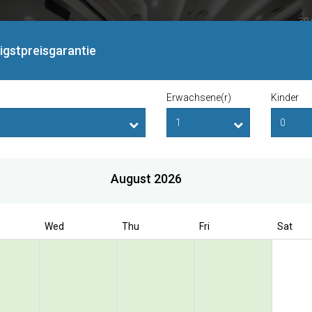
30 
Si
rigstpreisgarantie
Erwachsene(r)
Kinder
August 2026
ok direct to enjoy the exclusive special r
Wed
Thu
Fri
Sat
nternational Hotel
re
eal of the Day (Non-Refundable)