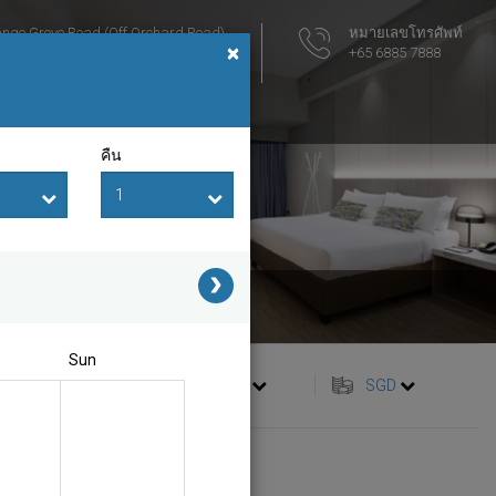
nge Grove Road (Off Orchard Road)
หมายเลขโทรศัพท์
×
pore 258352
+65 6885 7888
่ที่ตั้ง
คืน
ate
Sun
ภาษาไทย
SGD