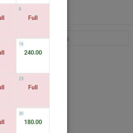
9
ll
Full
วลาของการเข้าพักที่คุณได้ระบุ
16
ll
240.00
23
ll
Full
30
ll
180.00