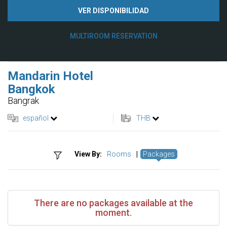
VER DISPONIBILIDAD
MULTIROOM RESERVATION
Mandarin Hotel
Bangkok
Bangrak
español
THB
View By:
Rooms
|
Packages
There are no packages available at the
moment.