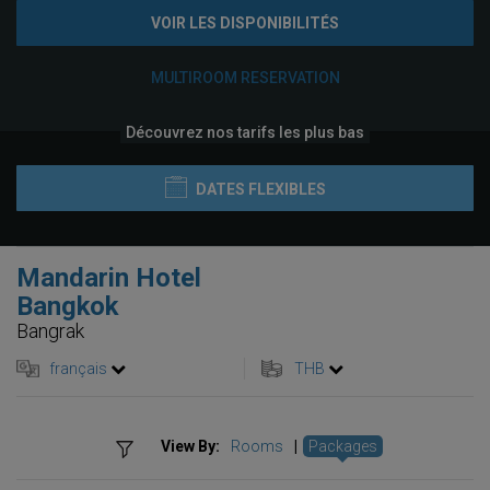
VOIR LES DISPONIBILITÉS
MULTIROOM RESERVATION
Découvrez nos tarifs les plus bas
DATES FLEXIBLES
Mandarin Hotel
Bangkok
Bangrak
français
THB
View By:
Rooms
|
Packages