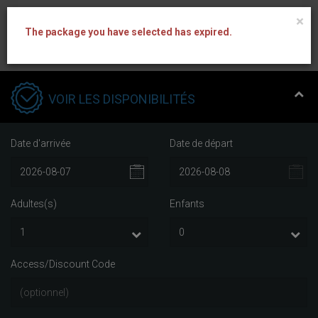
×
The package you have selected has expired.
VOIR LES DISPONIBILITÉS
Date d'arrivée
Date de départ
Adultes(s)
Enfants
Access/Discount Code