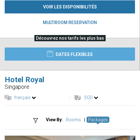
VOIR LES DISPONIBILITÉS
MULTIROOM RESERVATION
Découvrez nos tarifs les plus bas
DATES FLEXIBLES
Hotel Royal
Singapore
français
SGD
View By:
Rooms
|
Packages
Previous
Next