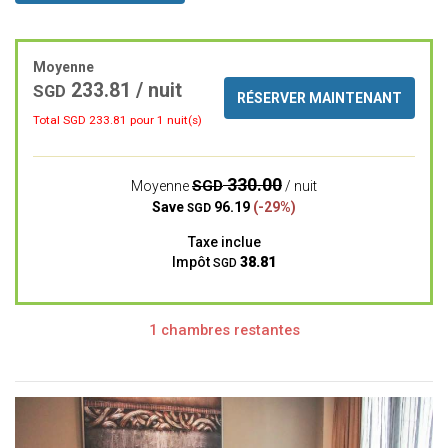
Moyenne
233.81 / nuit
SGD
RÉSERVER MAINTENANT
Total SGD
233.81
pour 1 nuit(s)
330.00
SGD
Moyenne
/ nuit
Save
96.19
(-29%)
SGD
Taxe inclue
Impôt
38.81
SGD
1 chambres restantes
Previous
Next