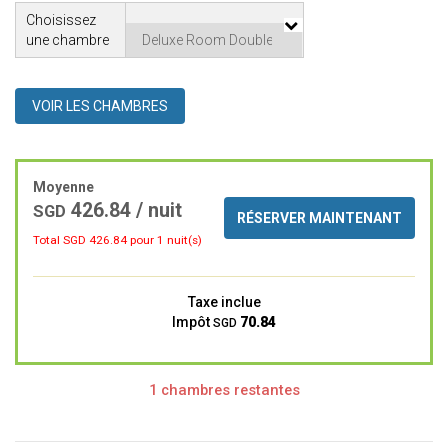
Choisissez
une chambre
VOIR LES CHAMBRES
Moyenne
426.84 / nuit
SGD
RÉSERVER MAINTENANT
Total SGD
426.84
pour 1 nuit(s)
Taxe inclue
Impôt
70.84
SGD
1 chambres restantes