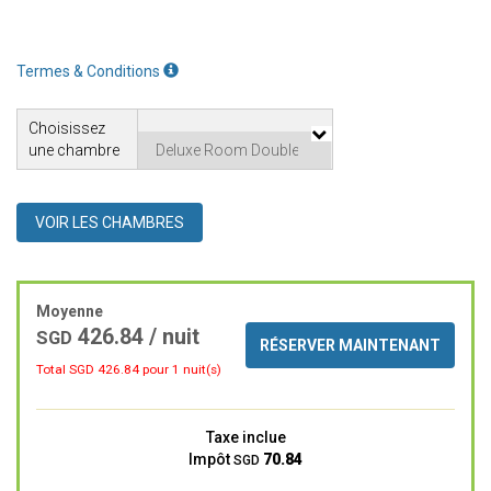
Termes & Conditions
Choisissez
une chambre
VOIR LES CHAMBRES
Moyenne
426.84 / nuit
SGD
RÉSERVER MAINTENANT
Total SGD
426.84
pour 1 nuit(s)
Taxe inclue
Impôt
70.84
SGD