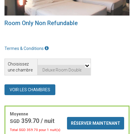
Room Only Non Refundable
Termes & Conditions
Choisissez
une chambre
VOIR LES CHAMBRES
Moyenne
359.70 / nuit
SGD
RÉSERVER MAINTENANT
Total SGD
359.70
pour 1 nuit(s)