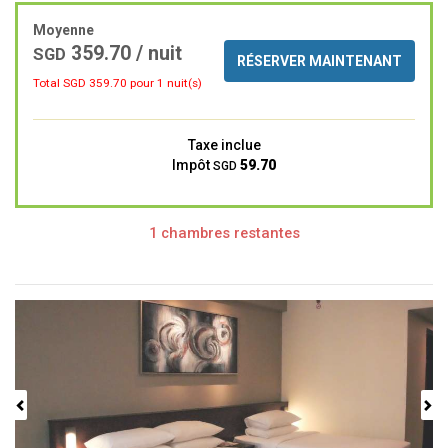
Moyenne
359.70 / nuit
SGD
RÉSERVER MAINTENANT
Total SGD
359.70
pour 1 nuit(s)
Taxe inclue
Impôt
59.70
SGD
1 chambres restantes
Previous
Next