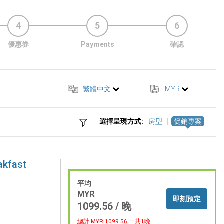
4
5
6
優惠券
Payments
確認
繁體中文
MYR
選擇呈現方式:
房型
|
促銷專案
akfast
平均
MYR
即刻預定
1099.56 / 晚
總計 MYR
1099.56
一共1晚