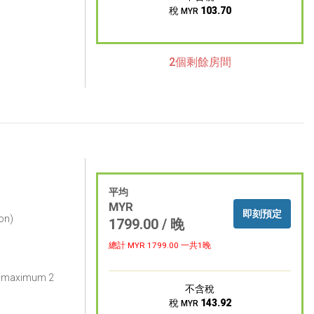
稅
103.70
MYR
2個剩餘房間
平均
MYR
即刻預定
on)
1799.00 / 晚
總計 MYR
1799.00
一共1晚
or maximum 2
不含稅
稅
143.92
MYR