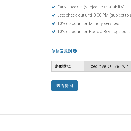
Early check-in (subject to availability)
Late check-out until 3:00 PM (subject to a
10% discount on laundry services
10% discount on Food & Beverage outle
條款及規則
房型選擇
查看房間