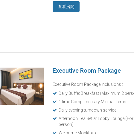
查看房間
Executive Room Package
Executive Room Package Inclusions :
Daily Buffet Breakfast (Maximum 2 pers
1 time Complimentary Minibar Items
Daily evening turndown service
Afternoon Tea Set at Lobby Lounge (F
person)
Welcome Mocktails