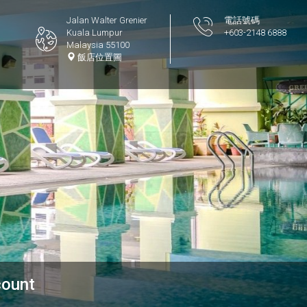
Jalan Walter Grenier
電話號碼
Kuala Lumpur
+603-2148 6888
Malaysia 55100
飯店位置圖
count