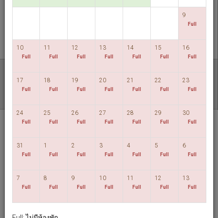
ตรวจสอบห้องว่าง
9
Full
MULTIROOM RESERVATION
10
11
12
13
14
15
16
Full
Full
Full
Full
Full
Full
Full
ค้นพบราคาที่ต่ำที่สุดของเรา
17
18
19
20
21
22
23
วันที่มีความยืดหยุ่น
Full
Full
Full
Full
Full
Full
Full
24
25
26
27
28
29
30
Hotel HD Palace
Full
Full
Full
Full
Full
Full
Full
Taipei
31
1
2
3
4
5
6
ภาษาไทย
TWD
Full
Full
Full
Full
Full
Full
Full
7
8
9
10
11
12
13
View By:
Rooms
|
Packages
Full
Full
Full
Full
Full
Full
Full
Full: ไม่มีห้องพัก