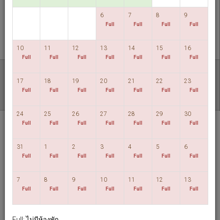
ตรวจสอบห้องว่าง
6
7
8
9
Full
Full
Full
Full
MULTIROOM RESERVATION
10
11
12
13
14
15
16
Full
Full
Full
Full
Full
Full
Full
ค้นพบราคาที่ต่ำที่สุดของเรา
17
18
19
20
21
22
23
วันที่มีความยืดหยุ่น
Full
Full
Full
Full
Full
Full
Full
24
25
26
27
28
29
30
Hotel HD Palace
Full
Full
Full
Full
Full
Full
Full
Taipei
31
1
2
3
4
5
6
ภาษาไทย
TWD
Full
Full
Full
Full
Full
Full
Full
7
8
9
10
11
12
13
View By:
Rooms
|
Packages
Full
Full
Full
Full
Full
Full
Full
Full: ไม่มีห้องพัก