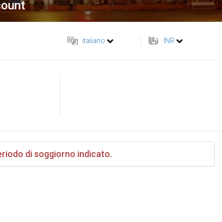
count
italiano
INR
eriodo di soggiorno indicato.