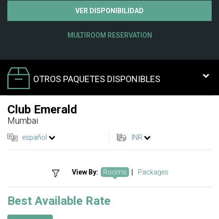
VER DISPONIBILIDAD
MULTIROOM RESERVATION
OTROS PAQUETES DISPONIBLES
Club Emerald
Mumbai
español
INR
View By:
Rooms
|
Packages
Best Available Rate