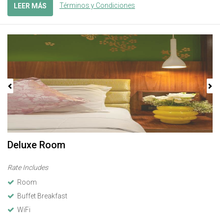
Términos y Condiciones
LEER MÁS
Previous
Next
Deluxe Room
Rate Includes
Room
Buffet Breakfast
WiFi