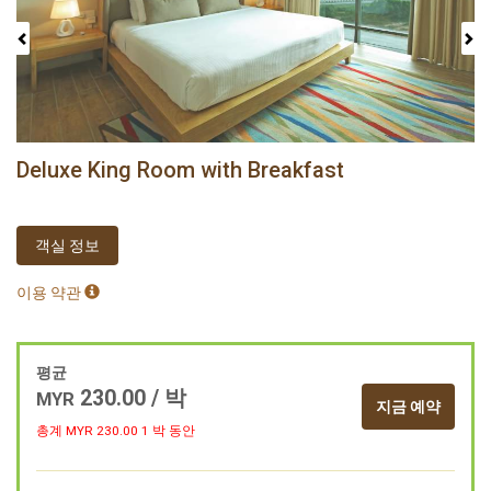
Deluxe King Room with Breakfast
객실 정보
이용 약관
평균
230.00
/ 박
MYR
지금 예약
총계 MYR
230.00
1 박 동안