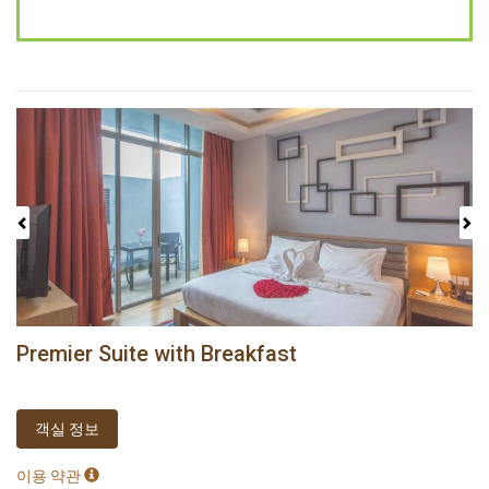
Previous
Next
Premier Suite with Breakfast
객실 정보
이용 약관