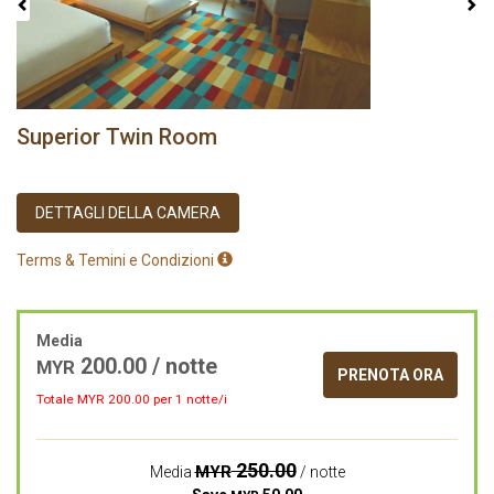
Superior Twin Room
DETTAGLI DELLA CAMERA
Terms & Temini e Condizioni
Media
200.00
/ notte
MYR
PRENOTA ORA
Totale MYR
200.00
per 1 notte/i
250.00
MYR
Media
/ notte