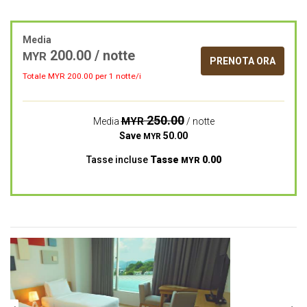
Media
200.00
/ notte
MYR
PRENOTA ORA
Totale MYR
200.00
per 1 notte/i
250.00
MYR
Media
/ notte
Save
50.00
MYR
Tasse incluse
Tasse
0.00
MYR
Previous
Next