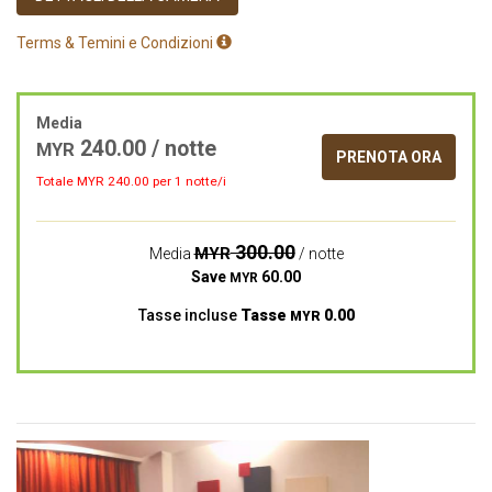
Terms & Temini e Condizioni
Media
240.00
/ notte
MYR
PRENOTA ORA
Totale MYR
240.00
per 1 notte/i
300.00
MYR
Media
/ notte
Save
60.00
MYR
Tasse incluse
Tasse
0.00
MYR
Previous
Next