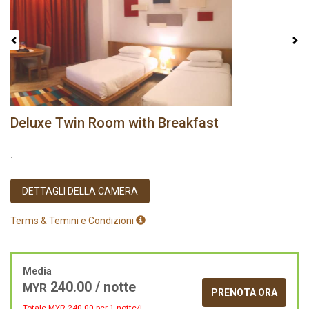
Deluxe Twin Room with Breakfast
.
DETTAGLI DELLA CAMERA
Terms & Temini e Condizioni
Media
240.00
/ notte
MYR
PRENOTA ORA
Totale MYR
240.00
per 1 notte/i