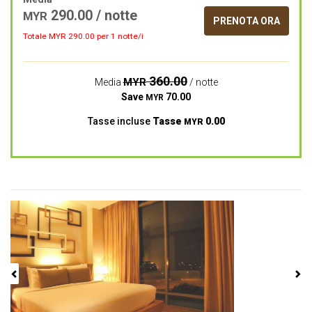
290.00
/ notte
MYR
PRENOTA ORA
Totale MYR
290.00
per 1 notte/i
360.00
MYR
Media
/ notte
Save
70.00
MYR
Tasse incluse
Tasse
0.00
MYR
Previous
Next