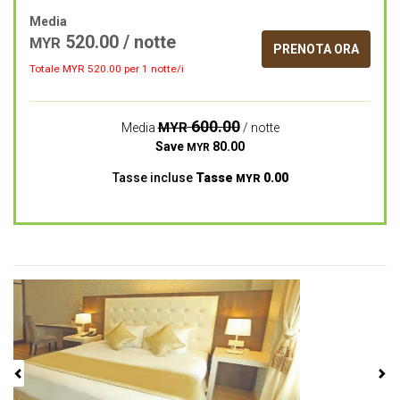
Media
520.00
/ notte
MYR
PRENOTA ORA
Totale MYR
520.00
per 1 notte/i
600.00
MYR
Media
/ notte
Save
80.00
MYR
Tasse incluse
Tasse
0.00
MYR
Previous
Next