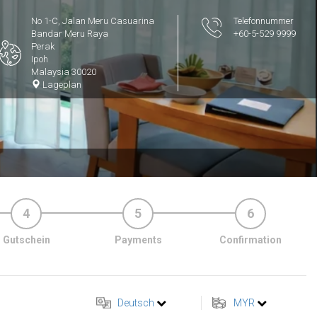
No 1-C, Jalan Meru Casuarina
Telefonnummer
Bandar Meru Raya
+60-5-529 9999
Perak
Ipoh
Malaysia 30020
Lageplan
4
5
6
Gutschein
Payments
Confirmation
Deutsch
MYR