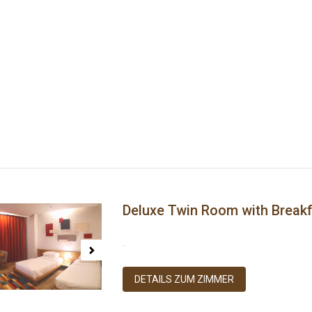
Deluxe Twin Room with Break
ous
Next
.
DETAILS ZUM ZIMMER