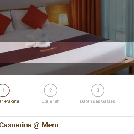
1
2
3
r-Pakete
Optionen
Daten des Gastes
 Casuarina @ Meru