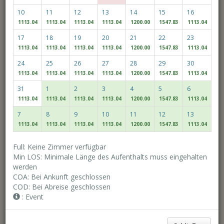
10
11
12
13
14
15
16
Check-out-Datum
1113.04
1113.04
1113.04
1113.04
1200.00
1547.83
1113.04
17
18
19
20
21
22
23
1113.04
1113.04
1113.04
1113.04
1200.00
1547.83
1113.04
Erwachsene(r)
Kinder
24
25
26
27
28
29
30
1113.04
1113.04
1113.04
1113.04
1200.00
1547.83
1113.04
31
1
2
3
4
5
6
Access/Discount Code
1113.04
1113.04
1113.04
1113.04
1200.00
1547.83
1113.04
7
8
9
10
11
12
13
1113.04
1113.04
1113.04
1113.04
1200.00
1547.83
1113.04
Verfügbarkeit prüfen
Full: Keine Zimmer verfügbar
Min LOS: Minimale Länge des Aufenthalts muss eingehalten
werden
MULTIROOM RESERVATION
COA: Bei Ankunft geschlossen
COD: Bei Abreise geschlossen
: Event
Entdecken Sie unsere besten Preise
Flexible Daten