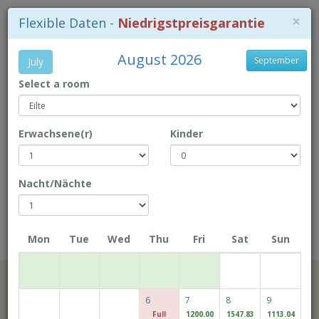
×
Flexible Daten -
Niedrigstpreisgarantie
August 2026
September
July
Select a room
+853-2872 6288
Erwachsene(r)
Kinder
Lageplan
Enjoy the BEST rate, exclusive
Nacht/Nächte
offers & more... Book directly with
us!
Mon
Tue
Wed
Thu
Fri
Sat
Sun
Casa Real Hotel
Check-in-Datum
6
7
8
9
Full
1200.00
1547.83
1113.04