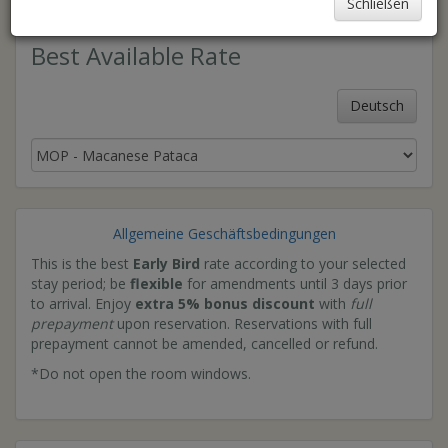
Schließen
Best Available Rate
Deutsch
Allgemeine Geschäftsbedingungen
This is the best
Early Bird
rate according to your selected
stay period; be
flexible
for amendments until 3 days prior
to arrival. Enjoy
extra 5% bonus discount
with
full
prepayment
upon reservation. Reservations with full
prepayment cannot be amended, cancelled or refund.
*Do not open the room windows.