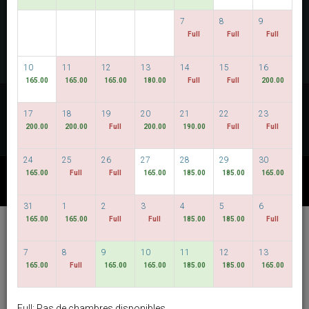
VOIR LES DISPONIBILITÉS
7
8
9
Full
Full
Full
MULTIROOM RESERVATION
10
11
12
13
14
15
16
165.00
165.00
165.00
180.00
Full
Full
200.00
Découvrez nos tarifs les plus bas
17
18
19
20
21
22
23
DATES FLEXIBLES
200.00
200.00
Full
200.00
190.00
Full
Full
24
25
26
27
28
29
30
165.00
Full
Full
165.00
185.00
185.00
165.00
AUTRES OFFRES DISPONIBLES
31
1
2
3
4
5
6
165.00
165.00
Full
Full
185.00
185.00
Full
Hotel Bencoolen @
Hong Kong Street
7
8
9
10
11
12
13
165.00
Full
165.00
165.00
185.00
185.00
165.00
français
SGD
Best Available Rate
Full: Pas de chambres disponibles