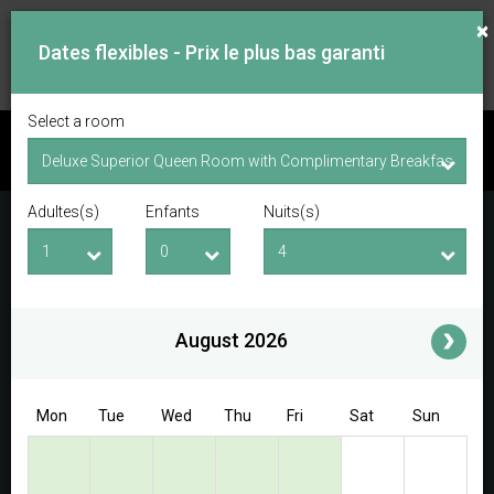
×
Dates flexibles - Prix le plus bas garanti
Select a room
VOIR LES DISPONIBILITÉS
Adultes(s)
Enfants
Nuits(s)
Date d'arrivée
Date de départ
Adultes(s)
Enfants
i
August 2026
Access/Discount Code
Mon
Tue
Wed
Thu
Fri
Sat
Sun