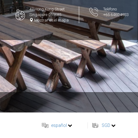
47 Hong Kong Street
Teléfono
Singapore 059685
+65 6460 4933
Mostrar en el mapa
español
SGD