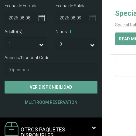
Fecha de Entrada
Fecha de Salida
Specia
Special Ra
Adulto(s)
Niños
i
READ M
Access/Discount Code
VER DISPONIBILIDAD
MULTIROOM RESERVATION
OTROS PAQUETES
DISPONIBLES