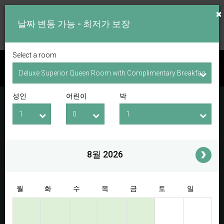
×
날짜 변동 가능 - 최저가 보장
Select a room
이용 가능 여부 확인
성인
어린이
박
체크인 날짜
체크아웃 날짜
성인
어린이
i
8월 2026
Access/Discount Code
월
화
수
목
금
토
일