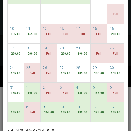
이용 가능 여부 확인
9
Full
객실 다수 예약
10
11
12
13
14
15
16
165.00
165.00
Full
Full
Full
Full
200.00
가장 낮은 요금을 확인해보세요!
17
18
19
20
21
22
23
날짜 변동 가능
200.00
200.00
Full
200.00
190.00
Full
Full
24
25
26
27
28
29
30
165.00
Full
Full
165.00
185.00
185.00
165.00
이용 가능한 다른 패키지
31
1
2
3
4
5
6
165.00
165.00
Full
Full
185.00
185.00
Full
Hotel Bencoolen @
Hong Kong Street
7
8
9
10
11
12
13
165.00
Full
165.00
165.00
185.00
185.00
165.00
한국어
SGD
Best Available Rate
Full: 이용 가능한 객실 없음