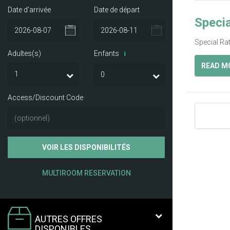
Date d'arrivée
Date de départ
Specia
Special Ra
Adultes(s)
Enfants
i
READ M
Access/Discount Code
VOIR LES DISPONIBILITÉS
MULTIROOM RESERVATION
AUTRES OFFRES
DISPONIBLES