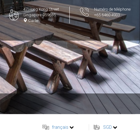
47 Hong Kong Street
Numéro de téléphone
Singapore 059685
+65 6460 4933
Carte
français
SGD