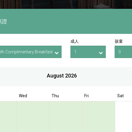
保證
成人
孩童
August 2026
Wed
Thu
Fri
Sat
Book Direct to have exclusive offer
 Bencoolen @ Hong
Street