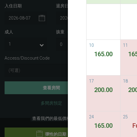
入住日期
退房日期
Best A
Best Avail
成人
孩童
i
READ M
10
11
165.00
16
Access/Discount Code
17
18
查看房間
200.00
20
多間房預定
24
25
查看我們的最低價格
165.00
F
彈性的日期