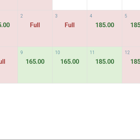
2
3
4
5
5.00
Full
Full
185.00
185
9
10
11
12
ull
165.00
165.00
185.00
185