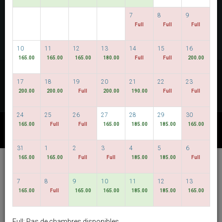
VOIR LES DISPONIBILITÉS
7
8
9
Full
Full
Full
MULTIROOM RESERVATION
10
11
12
13
14
15
16
165.00
165.00
165.00
180.00
Full
Full
200.00
Découvrez nos tarifs les plus bas
17
18
19
20
21
22
23
DATES FLEXIBLES
200.00
200.00
Full
200.00
190.00
Full
Full
24
25
26
27
28
29
30
165.00
Full
Full
165.00
185.00
185.00
165.00
AUTRES OFFRES DISPONIBLES
31
1
2
3
4
5
6
165.00
165.00
Full
Full
185.00
185.00
Full
Hotel Bencoolen @
Hong Kong Street
7
8
9
10
11
12
13
165.00
Full
165.00
165.00
185.00
185.00
165.00
français
SGD
Best Available Rate
Full: Pas de chambres disponibles