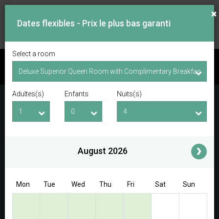
×
Dates flexibles - Prix le plus bas garanti
Select a room
VOIR LES DISPONIBILITÉS
Adultes(s)
Enfants
Nuits(s)
Date d'arrivée
Date de départ
Adultes(s)
Enfants
i
August 2026
Access/Discount Code
Mon
Tue
Wed
Thu
Fri
Sat
Sun