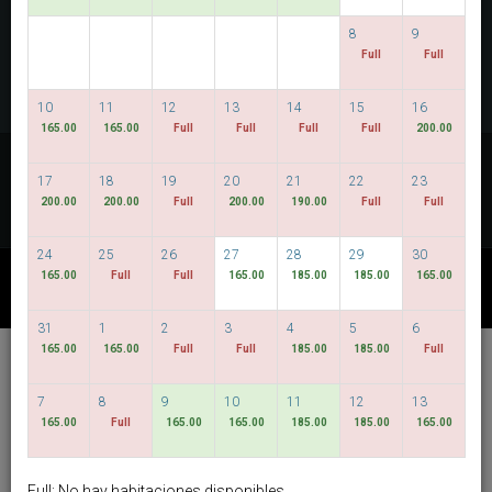
VER DISPONIBILIDAD
8
9
Full
Full
MULTIROOM RESERVATION
10
11
12
13
14
15
16
165.00
165.00
Full
Full
Full
Full
200.00
Descubra nuestras tarifas más bajas
17
18
19
20
21
22
23
FECHAS FLEXIBLES
200.00
200.00
Full
200.00
190.00
Full
Full
24
25
26
27
28
29
30
165.00
Full
Full
165.00
185.00
185.00
165.00
OTROS PAQUETES DISPONIBLES
31
1
2
3
4
5
6
165.00
165.00
Full
Full
185.00
185.00
Full
Hotel Bencoolen @
Hong Kong Street
7
8
9
10
11
12
13
165.00
Full
165.00
165.00
185.00
185.00
165.00
español
SGD
Best Available Rate
Full: No hay habitaciones disponibles