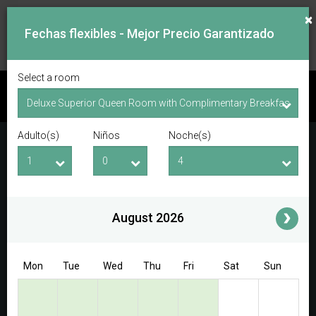
×
Fechas flexibles - Mejor Precio Garantizado
Select a room
VER DISPONIBILIDAD
Adulto(s)
Niños
Noche(s)
Fecha de Entrada
Fecha de Salida
Adulto(s)
Niños
i
August 2026
Access/Discount Code
Mon
Tue
Wed
Thu
Fri
Sat
Sun