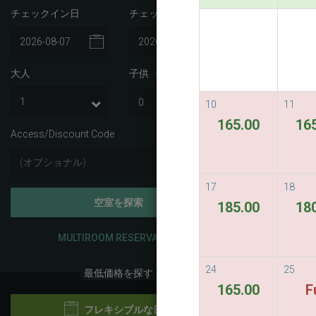
チェックイン日
チェックアウト日
Best A
Best Avail
大人
子供
i
READ M
10
11
165.00
16
Access/Discount Code
17
18
空室を探索
185.00
18
MULTIROOM RESERVATION
24
25
最低価格を探す
165.00
F
フレキシブルな日程