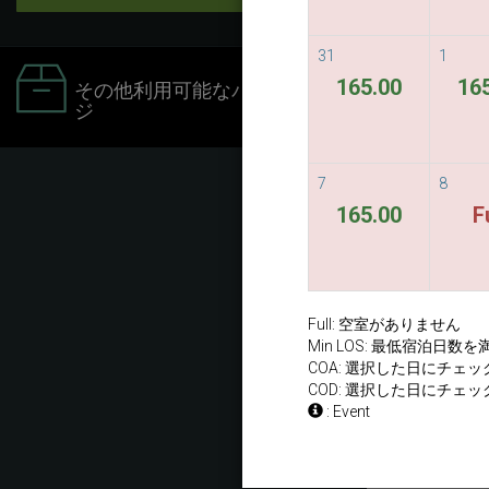
31
1
165.00
16
その他利用可能なパッケー
ジ
7
8
165.00
F
Full: 空室がありません
Min LOS: 最低宿泊日
COA: 選択した日にチェ
COD: 選択した日にチェ
: Event