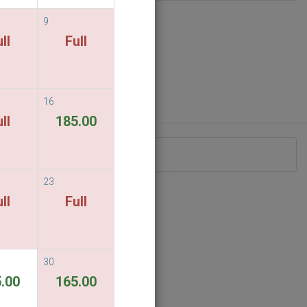
9
ll
Full
16
ll
185.00
空室がありません
23
ll
Full
30
.00
165.00