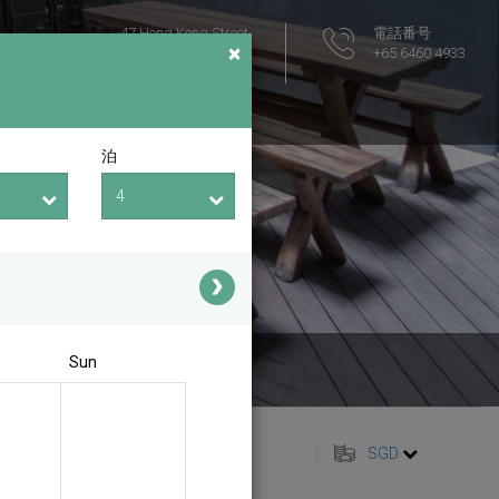
47 Hong Kong Street
電話番号
×
Singapore 059685
+65 6460 4933
アクセス
泊
Sun
日本語
SGD