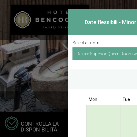
Date flessibili - Min
Select a room
Mon
Tue
Hotel
CONTROLLA LA
Kong 
DISPONIBILITÀ