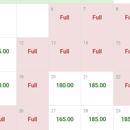
6
7
8
vailable Rate
Full
Full
Fu
able Rates
Terms & Temini e Condizioni
ORE
12
13
14
15
5.00
Full
Full
Full
Fu
Non ci sono camere disponibili per il p
19
20
21
22
0.00
Full
180.00
185.00
Fu
26
27
28
29
ull
Full
165.00
185.00
185