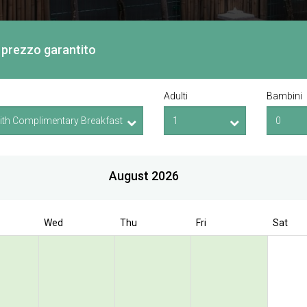
or prezzo garantito
Adulti
Bambini
August 2026
Wed
Thu
Fri
Sat
Book Direct to have exclusive offer
 Bencoolen @ Hong
Street