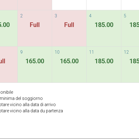
2
3
4
5
5.00
Full
Full
185.00
185
9
10
11
12
ull
165.00
165.00
185.00
185
onibile
a minima del soggiorno
are vicino alla data di arrivo
tare vicino alla data du partenza