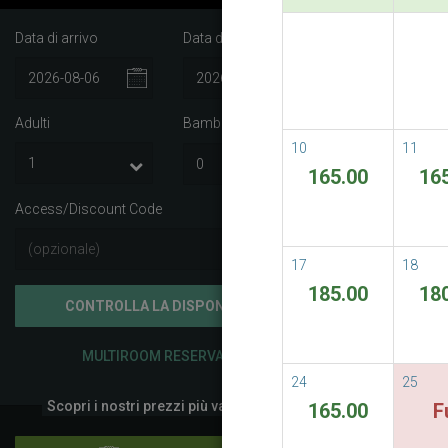
Data di arrivo
Data di partenza
Best A
Best Avail
Adulti
Bambini
i
READ M
10
11
165.00
16
Access/Discount Code
17
18
185.00
18
CONTROLLA LA DISPONIBILITÀ
MULTIROOM RESERVATION
24
25
Scopri i nostri prezzi più vantaggiosi
165.00
F