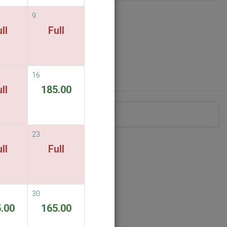
9
ll
Full
16
ll
185.00
eriodo di soggiorno indicato.
23
ll
Full
30
.00
165.00