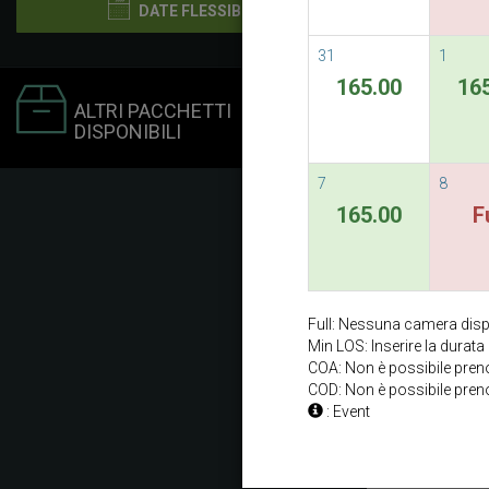
DATE FLESSIBILI
31
1
165.00
16
ALTRI PACCHETTI
DISPONIBILI
7
8
165.00
F
Full: Nessuna camera disp
Min LOS: Inserire la durat
COA: Non è possibile prenot
COD: Non è possibile preno
: Event