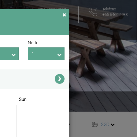
47 Hong Kong Street
Telefono
×
Singapore 059685
+65 6460 4933
Mappa della zona
Notti
Sun
italiano
SGD