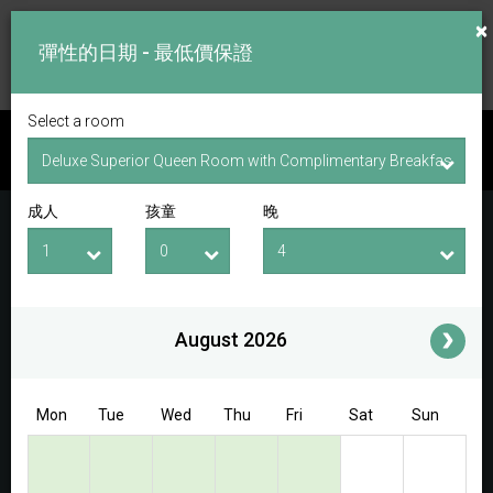
×
彈性的日期 - 最低價保證
Select a room
查看房間
成人
孩童
晚
入住日期
退房日期
成人
孩童
i
August 2026
Access/Discount Code
Mon
Tue
Wed
Thu
Fri
Sat
Sun