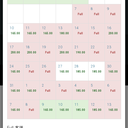
查看房間
7
8
9
Full
Full
Full
多間房預定
10
11
12
13
14
15
16
165.00
165.00
165.00
180.00
Full
Full
200.00
查看我們的最低價格
17
18
19
20
21
22
23
彈性的日期
200.00
200.00
Full
200.00
190.00
Full
Full
24
25
26
27
28
29
30
165.00
Full
Full
165.00
185.00
185.00
165.00
其他專案
31
1
2
3
4
5
6
165.00
165.00
Full
Full
185.00
185.00
Full
Hotel Bencoolen @
Hong Kong Street
7
8
9
10
11
12
13
165.00
Full
165.00
165.00
185.00
185.00
165.00
繁體中文
SGD
Best Available Rate
Full: 客滿