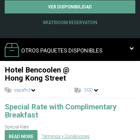
VER DISPONIBILIDAD
MULTIROOM RESERVATION
OTROS PAQUETES DISPONIBLES
Hotel Bencoolen @
Hong Kong Street
español
SGD
Special Rate with Complimentary
Breakfast
Special Rate
Términos y Condiciones
READ MORE