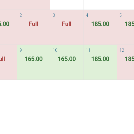
2
3
4
5
5.00
Full
Full
185.00
185
9
10
11
12
ull
165.00
165.00
185.00
185