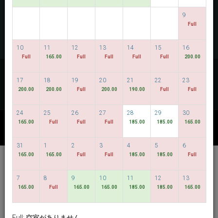
空室を探索
9
Full
MULTIROOM RESERVATION
10
11
12
13
14
15
16
Full
165.00
Full
Full
Full
Full
200.00
最低価格を探す
17
18
19
20
21
22
23
フレキシブルな日程
200.00
200.00
Full
200.00
190.00
Full
Full
24
25
26
27
28
29
30
165.00
Full
Full
Full
185.00
185.00
165.00
その他利用可能なパッケージ
31
1
2
3
4
5
6
165.00
165.00
Full
Full
185.00
185.00
Full
Hotel Bencoolen @
Hong Kong Street
7
8
9
10
11
12
13
165.00
Full
165.00
165.00
185.00
185.00
165.00
日本語
SGD
Best Available Rate
Full: 空室がありません