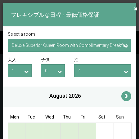
×
フレキシブルな日程 - 最低価格保証
Select a room
空室を探索
大人
子供
泊
チェックイン日
チェックアウト日
大人
子供
i
August 2026
Access/Discount Code
Mon
Tue
Wed
Thu
Fri
Sat
Sun