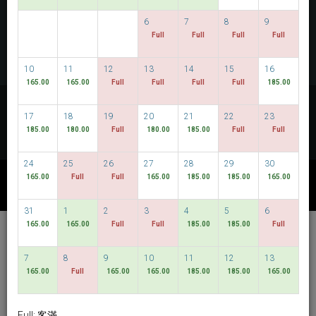
查看房間
6
7
8
9
Full
Full
Full
Full
多間房預定
10
11
12
13
14
15
16
165.00
165.00
Full
Full
Full
Full
185.00
查看我們的最低價格
17
18
19
20
21
22
23
彈性的日期
185.00
180.00
Full
180.00
185.00
Full
Full
24
25
26
27
28
29
30
165.00
Full
Full
165.00
185.00
185.00
165.00
其他專案
31
1
2
3
4
5
6
165.00
165.00
Full
Full
185.00
185.00
Full
Hotel Bencoolen @
Hong Kong Street
7
8
9
10
11
12
13
165.00
Full
165.00
165.00
185.00
185.00
165.00
繁體中文
SGD
Best Available Rate
Full: 客滿