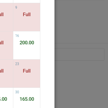
9
ll
Full
16
ll
200.00
eriodo di soggiorno indicato.
23
ll
Full
30
.00
165.00