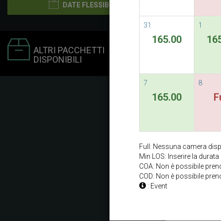
DATE FLESSIBILI
31
1
165.00
16
ALTRI PACCHETTI
DISPONIBILI
7
8
165.00
F
Full: Nessuna camera disp
Min LOS: Inserire la durat
COA: Non è possibile prenot
COD: Non è possibile preno
: Event