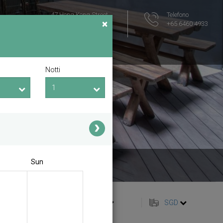
47 Hong Kong Street
Telefono
×
Singapore 059685
+65 6460 4933
Mappa della zona
Notti
Sun
italiano
SGD