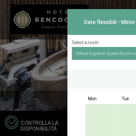
Date flessibili - Min
Select a room
Mon
Tue
Hotel
CONTROLLA LA
Kong 
DISPONIBILITÀ