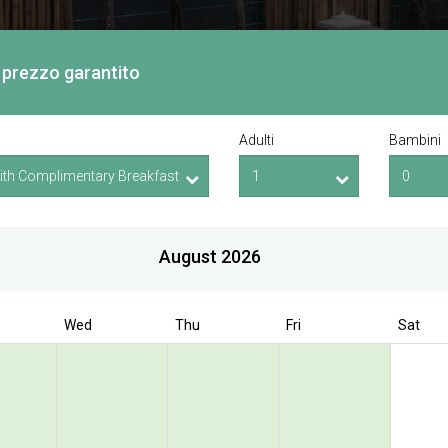
or prezzo garantito
Adulti
Bambini
August 2026
Wed
Thu
Fri
Sat
Book Direct to have exclusive offer
 Bencoolen @ Hong
Street