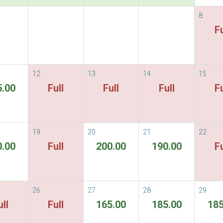
8
vailable Rate
Fu
able Rates
Terms & Temini e Condizioni
ORE
12
13
14
15
5.00
Full
Full
Full
Fu
Non ci sono camere disponibili per il p
19
20
21
22
0.00
Full
200.00
190.00
Fu
26
27
28
29
ull
Full
165.00
185.00
185