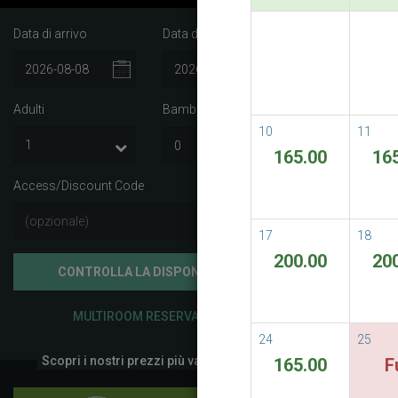
Data di arrivo
Data di partenza
Best A
Best Avail
Adulti
Bambini
i
READ M
10
11
165.00
16
Access/Discount Code
17
18
200.00
20
CONTROLLA LA DISPONIBILITÀ
MULTIROOM RESERVATION
24
25
Scopri i nostri prezzi più vantaggiosi
165.00
F