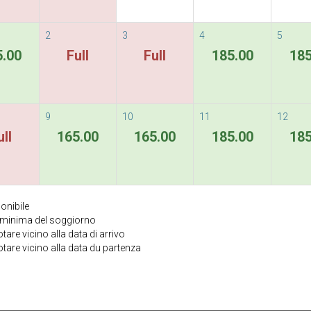
2
3
4
5
5.00
Full
Full
185.00
185
9
10
11
12
ull
165.00
165.00
185.00
185
onibile
a minima del soggiorno
are vicino alla data di arrivo
tare vicino alla data du partenza