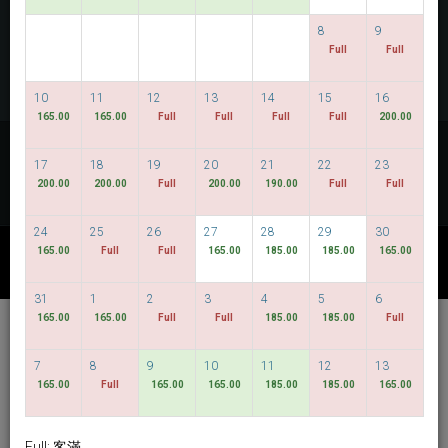
查看房間
8
9
Full
Full
多間房預定
10
11
12
13
14
15
16
165.00
165.00
Full
Full
Full
Full
200.00
查看我們的最低價格
17
18
19
20
21
22
23
彈性的日期
200.00
200.00
Full
200.00
190.00
Full
Full
24
25
26
27
28
29
30
165.00
Full
Full
165.00
185.00
185.00
165.00
其他專案
31
1
2
3
4
5
6
165.00
165.00
Full
Full
185.00
185.00
Full
Hotel Bencoolen @
Hong Kong Street
7
8
9
10
11
12
13
165.00
Full
165.00
165.00
185.00
185.00
165.00
繁體中文
SGD
Best Available Rate
Full: 客滿