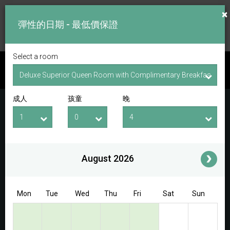
×
彈性的日期 - 最低價保證
Select a room
查看房間
成人
孩童
晚
入住日期
退房日期
成人
孩童
i
August 2026
Access/Discount Code
Mon
Tue
Wed
Thu
Fri
Sat
Sun