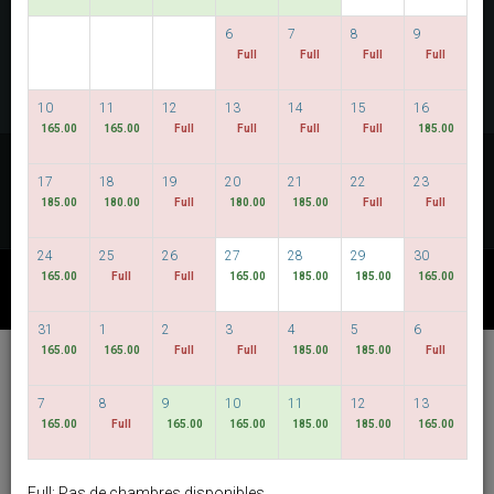
VOIR LES DISPONIBILITÉS
6
7
8
9
Full
Full
Full
Full
MULTIROOM RESERVATION
10
11
12
13
14
15
16
165.00
165.00
Full
Full
Full
Full
185.00
Découvrez nos tarifs les plus bas
17
18
19
20
21
22
23
DATES FLEXIBLES
185.00
180.00
Full
180.00
185.00
Full
Full
24
25
26
27
28
29
30
165.00
Full
Full
165.00
185.00
185.00
165.00
AUTRES OFFRES DISPONIBLES
31
1
2
3
4
5
6
165.00
165.00
Full
Full
185.00
185.00
Full
Hotel Bencoolen @
Hong Kong Street
7
8
9
10
11
12
13
165.00
Full
165.00
165.00
185.00
185.00
165.00
français
SGD
Best Available Rate
Full: Pas de chambres disponibles