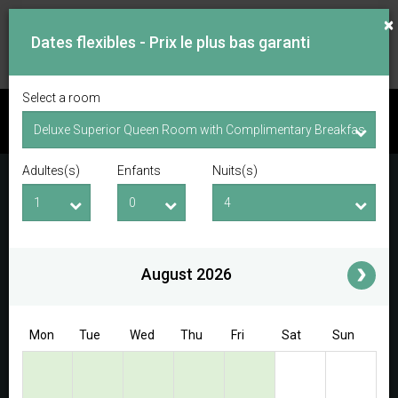
×
Dates flexibles - Prix le plus bas garanti
Select a room
VOIR LES DISPONIBILITÉS
Adultes(s)
Enfants
Nuits(s)
Date d'arrivée
Date de départ
Adultes(s)
Enfants
i
August 2026
Access/Discount Code
Mon
Tue
Wed
Thu
Fri
Sat
Sun